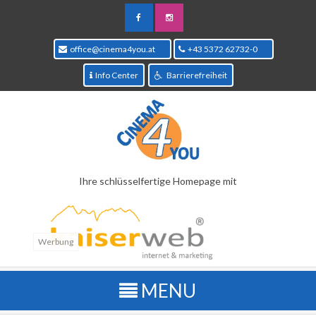
office@cinema4you.at
+43 5372 62732-0
Info Center
Barrierefreiheit
Ihre schlüsselfertige Homepage mit
Werbung
Kinoprogramm
Übersichtliche Wochenansicht aller Filme welche im