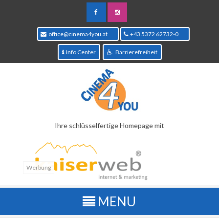
office@cinema4you.at
+43 5372 62732-0
Info Center
Barrierefreiheit
Ihre schlüsselfertige Homepage mit
Werbung
Kinoprogramm
Übersichtliche Wochenansicht aller Filme welche im