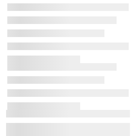
MEHR INFOS
Kontakt
Sie haben Fragen oder Anliegen? Nutzen Sie dafür
unser Kontaktformular.
MEHR INFOS