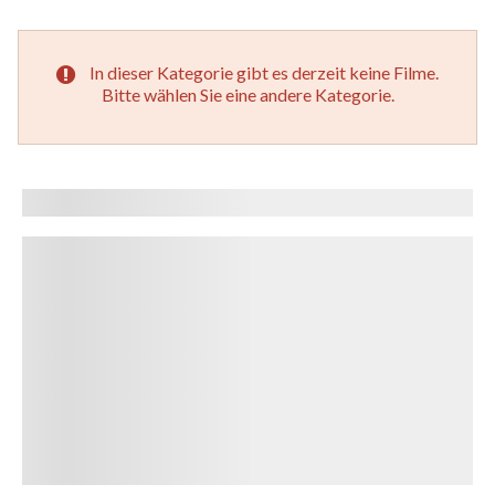
cinema4you Kufstein zu sehen sind.
In dieser Kategorie gibt es derzeit keine Filme.
MEHR INFOS
Bitte wählen Sie eine andere Kategorie.
Preise
Alle Infos zu unseren Preisen, Ermäßigungen und
Aktionen.