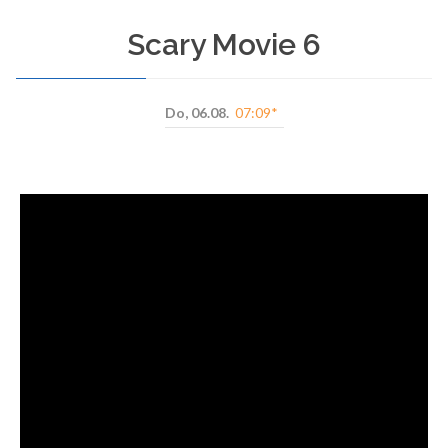
cinema4you Kufstein zu sehen sind.
Scary Movie 6
MEHR INFOS
Do, 06.08.
07:09*
Preise
Alle Infos zu unseren Preisen, Ermäßigungen und
Aktionen.