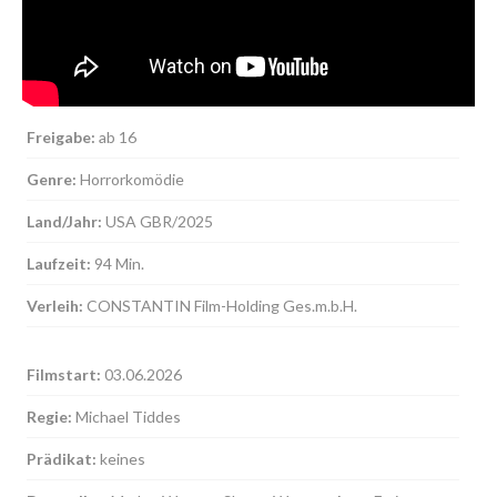
MEHR INFOS
Freigabe:
ab 16
Genre:
Horrorkomödie
Land/Jahr:
USA GBR/2025
Laufzeit:
94 Min.
Verleih:
CONSTANTIN Film-Holding Ges.m.b.H.
Kontakt
Filmstart:
03.06.2026
Sie haben Fragen oder Anliegen? Nutzen Sie dafür
unser Kontaktformular.
Regie:
Michael Tiddes
Prädikat:
keines
MEHR INFOS