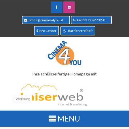
office@cinema4you.at
+43 5372 62732-0
Info Center
Barrierefreiheit
Ihre schlüsselfertige Homepage mit
Werbung
Kinoprogramm
Übersichtliche Wochenansicht aller Filme welche im