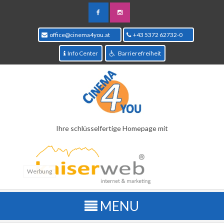
office@cinema4you.at
+43 5372 62732-0
Info Center
Barrierefreiheit
Ihre schlüsselfertige Homepage mit
Werbung
Kinoprogramm
Übersichtliche Wochenansicht aller Filme welche im