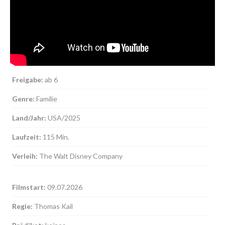
MEHR INFOS
Freigabe:
ab 6
Genre:
Familie
Land/Jahr:
USA/2025
Laufzeit:
115 Min.
Kontakt
Verleih:
The Walt Disney Company
Sie haben Fragen oder Anliegen? Nutzen Sie dafür
unser Kontaktformular.
Filmstart:
09.07.2026
Regie:
Thomas Kail
MEHR INFOS