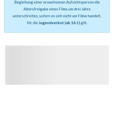
Begleitung einer erwachsenen Aufsichtsperson die
MEHR INFOS
Altersfreigabe eines Films um drei Jahre
unterschreiten, sofern es sich nicht um Filme handelt,
für die
Jugendverbot (ab 16 J.)
gilt.
Kontakt
Sie haben Fragen oder Anliegen? Nutzen Sie dafür
unser Kontaktformular.
MEHR INFOS