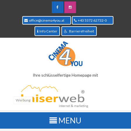
office@cinema4you.at
+43 5372 62732-0
Info Center
Barrierefreiheit
Ihre schlüsselfertige Homepage mit
Werbung
Kinoprogramm
Übersichtliche Wochenansicht aller Filme welche im