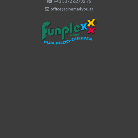
+43 5372 62732 75
office@cinema4you.at